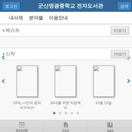
군산영광중학교 전자도서관
로그인
검색
내서재
분야별
이용안내
베스트
더보기
신착
더보기
10대, 나만의 꿈과
10대를 위한 직업백
12월 12일
마주하라
과