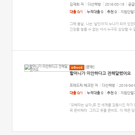
김재희
저
다산책방
2016-05-19
공급 
대출 0/1
누적대출 0
추천 0
지원단말기
그해 봄날, 나는 ‘살인자’의 누나가 되어 
긴장을 놓을 수 없는 서사 누구도 상상할 수 
[문학]
할머니가 미안하다고 전해달랬어요
프레드릭 배크만
저
다산책방
2016-04-
대출 0/1
누적대출 0
추천 0
지원단말기
『오베라는 남자』로 전 세계를 감동시킨 작가
꼭 준비해라. 그리고 웃을 준비도. 이 책은 