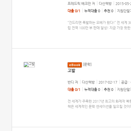
프레드릭 배크만
저
다산책방
2015-05-
대출 0/1
누적대출 0
추천 0
지원단말기
“건드리면 폭발하는 오베가 왔다!” 전 세계 
럽 전역 100만 부 판매 달성! 지금 가장 핫
[문학]
고발
반디
저
다산책방
2017-02-17
공급 :
대출 0/1
누적대출 0
추천 0
지원단말기
전 세계가 주목한 2017년 최고의 화제작 북
책은 세계적인 문학 센세이션을 일으킬 것이