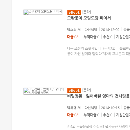
[문학]
모란꽃이 모랑모랑 피어서
박소정
저
다산책방
2014-12-02
공급 
대출 0/1
누적대출 0
추천 0
지원단말기
나는 조선의 조향사입니다…제2회 퍼플로맨스
향이 가진 힘이라 믿었다”제2회 교보문고 
[문학]
비밀정원 - 잃어버린 엄마의 첫사랑을
박혜영
저
다산책방
2014-10-16
공급 
대출 0/1
누적대출 0
추천 0
지원단말기
제4회 혼불문학상 수상작! 불가능한 사랑이 뿜