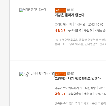
[문학]
예감은 틀리지 않는다
줄리언 반스
저
다산책방
2013-10-02
대출 0/1
누적대출 0
추천 0
지원단말기
2011 영연방 최고의 문학상 맨부커상 수상작
텔레그래프, 영미 아마존, 인디펜던트, 옵서버
[문학]
고양이는 내게 행복하라고 말했다
에두아르도 하우레기
저
다산책방
2016
대출 0/1
누적대출 0
추천 0
지원단말기
행복은 소리 없이 곁에 다가온 느긋한 고양이 