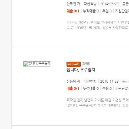
안도현
저
다산책방
2014-06-23
공급 
대출 0/1
누적대출 0
추천 0
지원단말기
〈강추!!〉30년간 백석을 짝사랑해온 시인 안
슴』은 1936년 1월 20일, 100부 한정판으
[문학]
씁니다, 우주일지
신동욱
저
다산책방
2016-11-23
공급 
대출 0/1
누적대출 0
추천 0
지원단말기
괴팍한 천재 남편의 아내를 위한 소행성 포획
『씁니다, 우주일지』로 작가로 데뷔한다. 신동욱