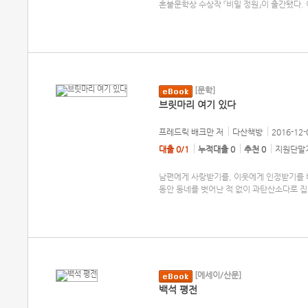
혼불문학상 수상작 『비밀 정원』이 출간됐다.
[문학]
브릿마리 여기 있다
프레드릭 배크만
저
다산책방
2016-12-
대출 0/1
누적대출 0
추천 0
지원단말기
남편에게 사랑받기를, 이웃에게 인정받기를 
동안 동네를 벗어난 적 없이 과탄산소다로 집
[에세이/산문]
백석 평전