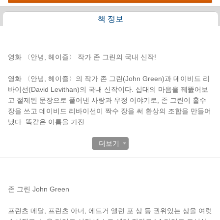
책 정보
책소개
영화 〈안녕, 헤이즐〉 작가 존 그린의 국내 신작!
영화 〈안녕, 헤이즐〉의 작가 존 그린(John Green)과 데이비드 리
바이선(David Levithan)의 국내 신작이다. 십대의 마음을 꿰뚫어보
고 절제된 문장으로 풀어낸 사랑과 우정 이야기로, 존 그린이 홀수
장을 쓰고 데이비드 리바이선이 짝수 장을 써 환상의 조합을 만들어
냈다. 똑같은 이름을 가진
...
더보기
작가 소개
존 그린 John Green
프린츠 메달, 프린츠 아너, 에드거 앨런 포 상 등 권위있는 상을 여럿