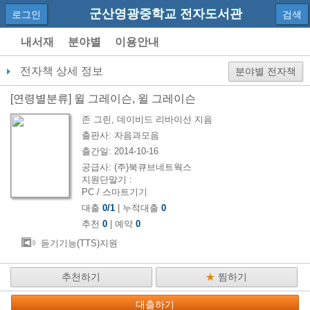
군산영광중학교 전자도서관
로그인
검색
내서재
분야별
이용안내
전자책 상세 정보
분야별 전자책
[
연령별분류
]
윌 그레이슨, 윌 그레이슨
존 그린, 데이비드 리바이선
지음
출판사:
자음과모음
출간일:
2014-10-16
공급사:
(주)북큐브네트웍스
지원단말기 :
PC / 스마트기기
대출
0
/
1
| 누적대출
0
추천
0
| 예약
0
듣기기능(TTS)지원
추천하기
★
찜하기
대출하기