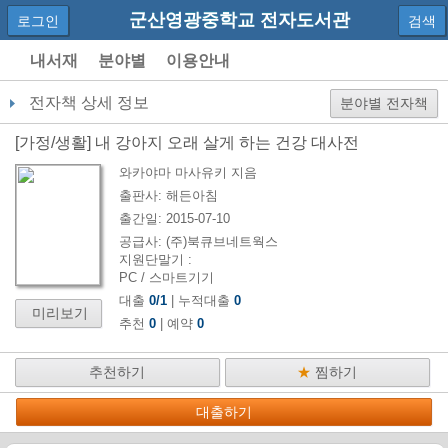
군산영광중학교 전자도서관
로그인
검색
내서재
분야별
이용안내
전자책 상세 정보
분야별 전자책
[
가정/생활
]
내 강아지 오래 살게 하는 건강 대사전
와카야마 마사유키
지음
출판사:
해든아침
출간일:
2015-07-10
공급사:
(주)북큐브네트웍스
지원단말기 :
PC / 스마트기기
대출
0
/
1
| 누적대출
0
미리보기
추천
0
| 예약
0
추천하기
★
찜하기
대출하기