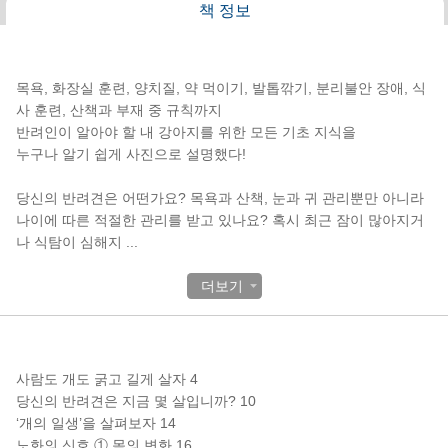
책 정보
책소개
목욕, 화장실 훈련, 양치질, 약 먹이기, 발톱깎기, 분리불안 장애, 식
사 훈련, 산책과 부재 중 규칙까지
반려인이 알아야 할 내 강아지를 위한 모든 기초 지식을
누구나 알기 쉽게 사진으로 설명했다!
당신의 반려견은 어떤가요? 목욕과 산책, 눈과 귀 관리뿐만 아니라
나이에 따른 적절한 관리를 받고 있나요? 혹시 최근 잠이 많아지거
나 식탐이 심해지
...
더보기
목차
사람도 개도 굵고 길게 살자 4
당신의 반려견은 지금 몇 살입니까? 10
‘개의 일생’을 살펴보자 14
노화의 신호 ① 몸의 변화 16