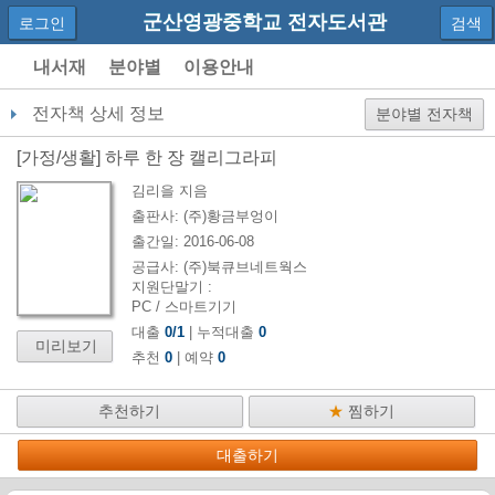
군산영광중학교 전자도서관
로그인
검색
내서재
분야별
이용안내
전자책 상세 정보
분야별 전자책
[
가정/생활
]
하루 한 장 캘리그라피
김리을
지음
출판사:
(주)황금부엉이
출간일:
2016-06-08
공급사:
(주)북큐브네트웍스
지원단말기 :
PC / 스마트기기
대출
0
/
1
| 누적대출
0
미리보기
추천
0
| 예약
0
추천하기
★
찜하기
대출하기