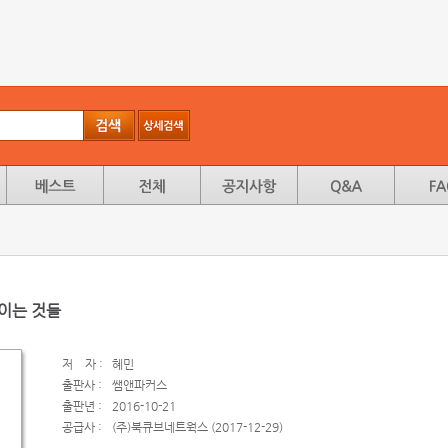
보이는 것들
저
자 :
혜민
출판사 :
쌤앤파커스
출판년 :
2016-10-21
공급사 :
(주)북큐브네트웍스 (2017-12-29)