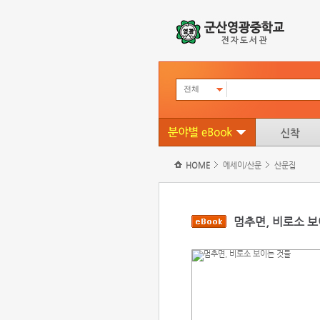
전체
HOME
에세이/산문
산문집
멈추면, 비로소 