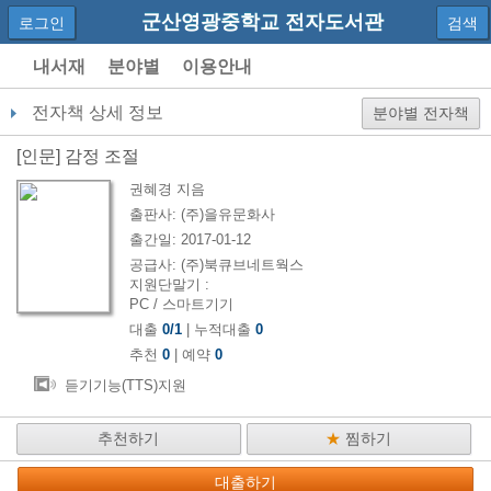
군산영광중학교 전자도서관
로그인
검색
내서재
분야별
이용안내
전자책 상세 정보
분야별 전자책
[
인문
]
감정 조절
권혜경
지음
출판사:
(주)을유문화사
출간일:
2017-01-12
공급사:
(주)북큐브네트웍스
지원단말기 :
PC / 스마트기기
대출
0
/
1
| 누적대출
0
추천
0
| 예약
0
듣기기능(TTS)지원
추천하기
★
찜하기
대출하기